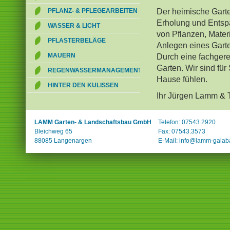
überspringen
Der heimische Garten
PFLANZ- & PFLEGEARBEITEN
Erholung und Entsp
WASSER & LICHT
von Pflanzen, Mater
PFLASTERBELÄGE
Anlegen eines Gart
MAUERN
Durch eine fachger
Garten. Wir sind für
REGENWASSERMANAGEMENT
Hause fühlen.
HINTER DEN KULISSEN
Ihr Jürgen Lamm &
LAMM Garten- & Landschaftsbau GmbH
Telefon: 07543.2920
Bleichweg 65
Fax: 07543.3573
88085 Langenargen
E-Mail:
info@lamm-galab